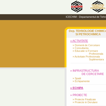
ICECHIM - Departamentul de Tehnol
Dep. TEHNOLOGIE CHIMIC
SI PETROCHIMICA
» ACTIVITATE
» Domenii de Cercetare
» Consultanta
» Educatie si Formare
Profesionala
» Activitate Profesionala
Suplimentara
» INFRASTRUCTURA
DE CERCETARE
» Spatii
» Echipamente
» ECHIPA
» PROIECTE
» Proiecte Finalizate
» Proiecte in Derulare