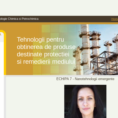
ogie Chimica si Petrochimica
Hom
A
Tehnologii pentru
obtinerea de produse
destinate protectiei
si remedierii mediului
ECHIPA 7 - Nanotehnologii emergente