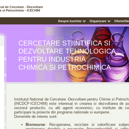
onal de Cercetare - Dezvoltare
e si Petrochimie - ICECHIM
Despre Icechim
Organizare
Oferte/Ser
CERCETARE STIINTIFICA SI
DEZVOLTARE TEHNOLOGICA
PENTRU INDUSTRIA
CHIMICA SI PETROCHIMICA
Institutul National de Cercetare -Dezvoltare pentru Chimie si Petro
(INCDCP-ICECHIM) este interesat in crearea si dezvoltarea de pa
sectorul productiv, cu alti agenti economici, cu institute de cer
participare la proiecte din programe nationale si europene.
Domeniile de interes sunt:
Bioresurse
: Recuperarea, reciclare si valorificare subpr
A
gestionarea durabila a resurselor (biocombustibili si aditiv