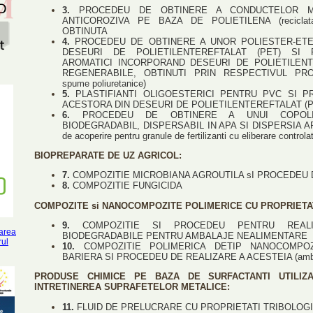
3.
PROCEDEU DE OBTINERE A CONDUCTELOR ME
ANTICOROZIVA PE BAZA DE POLIETILENA (recicla
OBTINUTA
4.
PROCEDEU DE OBTINERE A UNOR POLIESTER-ETER
DESEURI DE POLIETILENTEREFTALAT (PET) SI P
AROMATICI INCORPORAND DESEURI DE POLIETILENT
REGENERABILE, OBTINUTI PRIN RESPECTIVUL PROCED
spume poliuretanice)
5.
PLASTIFIANTI OLIGOESTERICI PENTRU PVC SI 
ACESTORA DIN DESEURI DE POLIETILENTEREFTALAT (P
6.
PROCEDEU DE OBTINERE A UNUI COPOLIME
BIODEGRADABIL, DISPERSABIL IN APA SI DISPERSIA AP
de acoperire pentru granule de fertilizanti cu eliberare controla
BIOPREPARATE DE UZ AGRICOL:
7.
COMPOZITIE MICROBIANA AGROUTILA sI PROCEDEU
8.
COMPOZITIE FUNGICIDA
COMPOZITE si NANOCOMPOZITE POLIMERICE CU PROPRIETAT
9.
COMPOZITIE SI PROCEDEU PENTRU REALI
tarea
BIODEGRADABILE PENTRU AMBALAJE NEALIMENTARE
rul
10.
COMPOZITIE POLIMERICA DETIP NANOCOMPOZ
BARIERA SI PROCEDEU DE REALIZARE A ACESTEIA (ambala
PRODUSE CHIMICE PE BAZA DE SURFACTANTI UTILIZ
INTRETINEREA SUPRAFETELOR METALICE:
11.
FLUID DE PRELUCRARE CU PROPRIETATI TRIBOLOG