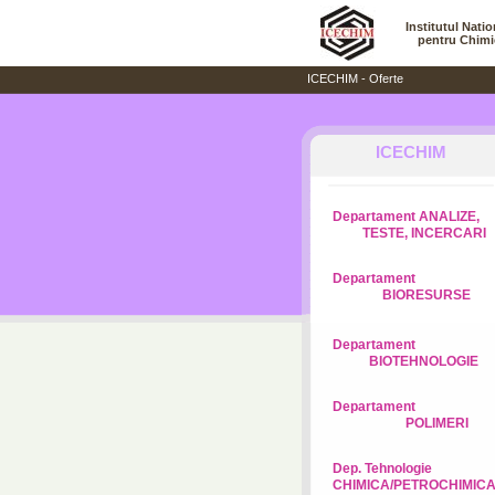
Institutul Nati
pentru Chimi
ICECHIM - Oferte
ICECHIM
Departament ANALIZE,
TESTE, INCERCARI
Departament
BIORESURSE
Departament
BIOTEHNOLOGIE
Departament
POLIMERI
Dep. Tehnologie
CHIMICA/PETROCHIMIC